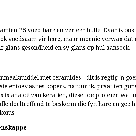
amien B5 voed hare en verteer hulle. Daar is ook
 ook voedsaam vir hare, maar moenie verwag dat 
ur glans gesondheid en sy glans op hul aansoek.
onmaakmiddel met ceramides - dit is regtig 'n goe
ie entoesiasties kopers, natuurlik, praat ten guns
s is analoë van keratien, dieselfde proteïen wat 
ulle doeltreffend te beskerm die fyn hare en gee 
rkoms.
enskappe