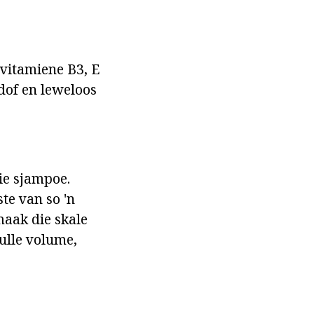
 vitamiene B3, E
dof en leweloos
ie sjampoe.
te van so 'n
maak die skale
hulle volume,