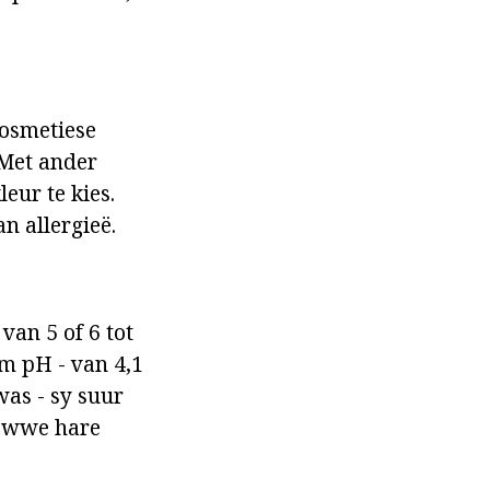
kosmetiese
 Met ander
eur te kies.
n allergieë.
van 5 of 6 tot
m pH - van 4,1
was - sy suur
growwe hare