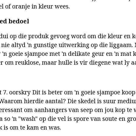
l of oranje in kleur wees.
oed bedoel
 dui op die produk gevoeg word om die kleur en 
 nie altyd 'n gunstige uitwerking op die liggaam.
'n goeie sjampoe met 'n delikate geur en 'n mat kl
r om reuklose, maar hulle is vir diegene wat ly aa
 7. oorskry Dit is beter om 'n goeie sjampoe koop 
Waarom hierdie aantal? Die skedel is suur mediu
interessant om aanhangers van seep om jou kop te 
Na so 'n "wash" op die vel is spore van soute en 
ik is om te kam en was.