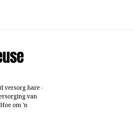
euse
d versorg hare -
versorging van
 Hoe om 'n