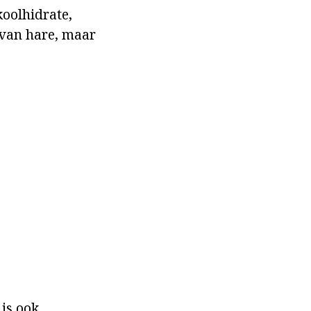
koolhidrate,
 van hare, maar
is ook