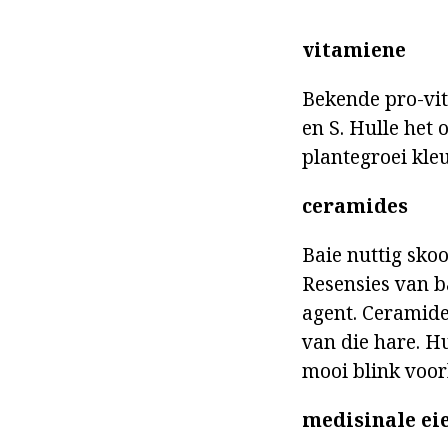
vitamiene
Bekende pro-vit
en S. Hulle het
plantegroei kle
ceramides
Baie nuttig sko
Resensies van ba
agent. Ceramide
van die hare. H
mooi blink voo
medisinale ei