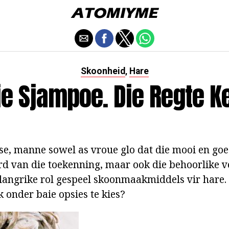
Skoonheid
Hare
,
ie Sjampoe. Die Regte K
e, manne sowel as vroue glo dat die mooi en goe
aard van die toekenning, maar ook die behoorlike 
belangrike rol gespeel skoonmaakmiddels vir hare.
 onder baie opsies te kies?