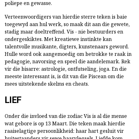
poliepe en gewasse.
Verteenwoordigers van hierdie sterre teken is baie
toegewyd aan hul werk, so maak dit aan die gewete,
stadig maar doeltreffend. Vis - nie bestuurders en
ondergeskiktes. Met kreatiewe instinkte kan
talentvolle musikante, digters, kunstenaars geword.
Hulle word ook aangemoedig om betrokke te raak in
pedagogie, navorsing en speel die aandelemark. Rek
vir die bisarre: astrologie, ontfutseling, joga. En die
meeste interessant is, is dit van die Piscean om die
mees uitstekende skelms en cheats.
LIEF
Onder die invloed van die zodiac Vis is al die mense
wat gebore is op 13 Maart. Die teken maak hierdie
raaiselagtige persoonlikheid: haar hart gesluit vir
buitestaanders vir sewe haarvlegsels. Liefde kom