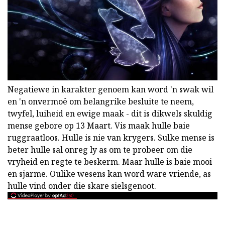
Negatiewe in karakter genoem kan word 'n swak wil
en 'n onvermoë om belangrike besluite te neem,
twyfel, luiheid en ewige maak - dit is dikwels skuldig
mense gebore op 13 Maart. Vis maak hulle baie
ruggraatloos. Hulle is nie van krygers. Sulke mense is
beter hulle sal onreg ly as om te probeer om die
vryheid en regte te beskerm. Maar hulle is baie mooi
en sjarme. Oulike wesens kan word ware vriende, as
hulle vind onder die skare sielsgenoot.