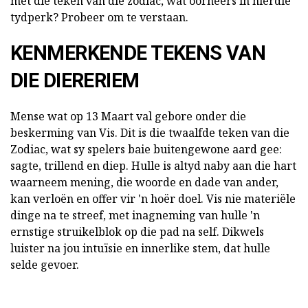
met die teken van die zodiac, wat oorheers in hierdie
tydperk? Probeer om te verstaan.
KENMERKENDE TEKENS VAN
DIE DIERERIEM
Mense wat op 13 Maart val gebore onder die
beskerming van Vis. Dit is die twaalfde teken van die
Zodiac, wat sy spelers baie buitengewone aard gee:
sagte, trillend en diep. Hulle is altyd naby aan die hart
waarneem mening, die woorde en dade van ander,
kan verloën en offer vir 'n hoër doel. Vis nie materiële
dinge na te streef, met inagneming van hulle 'n
ernstige struikelblok op die pad na self. Dikwels
luister na jou intuïsie en innerlike stem, dat hulle
selde gevoer.