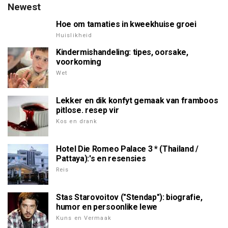
Newest
Hoe om tamaties in kweekhuise groei
Huislikheid
Kindermishandeling: tipes, oorsake,
voorkoming
Wet
Lekker en dik konfyt gemaak van framboos
pitlose. resep vir
Kos en drank
Hotel Die Romeo Palace 3 * (Thailand /
Pattaya):'s en resensies
Reis
Stas Starovoitov ("Stendap"): biografie,
humor en persoonlike lewe
Kuns en Vermaak