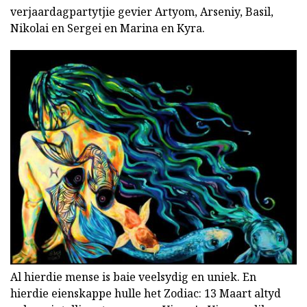
verjaardagpartytjie gevier Artyom, Arseniy, Basil,
Nikolai en Sergei en Marina en Kyra.
Al hierdie mense is baie veelsydig en uniek. En
hierdie eienskappe hulle het Zodiac: 13 Maart altyd